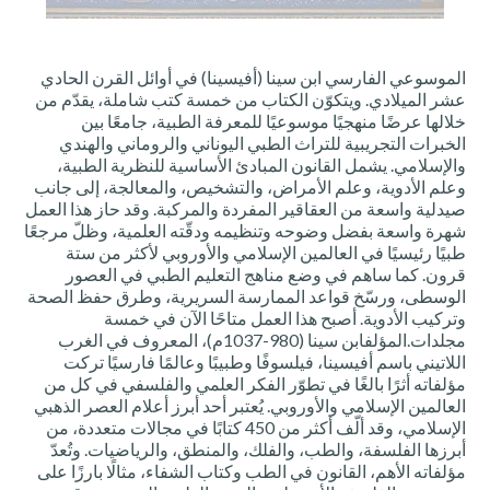
الموسوعي الفارسي ابن سينا (أفيسينا) في أوائل القرن الحادي
عشر الميلادي. ويتكوّن الكتاب من خمسة كتب شاملة، يقدّم من
خلالها عرضًا منهجيًا موسوعيًا للمعرفة الطبية، جامعًا بين
الخبرات التجريبية للتراث الطبي اليوناني والروماني والهندي
والإسلامي. يشمل القانون المبادئ الأساسية للنظرية الطبية،
وعلم الأدوية، وعلم الأمراض، والتشخيص، والمعالجة، إلى جانب
صيدلية واسعة من العقاقير المفردة والمركبة. وقد حاز هذا العمل
شهرة واسعة بفضل وضوحه وتنظيمه ودقّته العلمية، وظلّ مرجعًا
طبيًا رئيسيًا في العالمين الإسلامي والأوروبي لأكثر من ستة
قرون. كما ساهم في وضع مناهج التعليم الطبي في العصور
الوسطى، ورسّخ قواعد الممارسة السريرية، وطرق حفظ الصحة
وتركيب الأدوية. أصبح هذا العمل متاحًا الآن في خمسة
مجلدات.المؤلفابن سينا (980-1037م)، المعروف في الغرب
اللاتيني باسم أفيسينا، فيلسوفًا وطبيبًا وعالمًا فارسيًا تركت
مؤلفاته أثرًا بالغًا في تطوّر الفكر العلمي والفلسفي في كل من
العالمين الإسلامي والأوروبي. يُعتبر أحد أبرز أعلام العصر الذهبي
الإسلامي، وقد ألّف أكثر من 450 كتابًا في مجالات متعددة، من
أبرزها الفلسفة، والطب، والفلك، والمنطق، والرياضيات. وتُعدّ
مؤلفاته الأهم، القانون في الطب وكتاب الشفاء، مثالًا بارزًا على